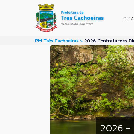
CID
PM Três Cachoeiras
>
2026 Contratacoes Dir
2026 – 