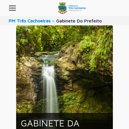
PM Três Cachoeiras
>
Gabinete Do Prefeito
GABINETE DA