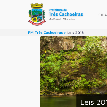
CID
PM Três Cachoeiras
>
Leis 2015
Leis 20