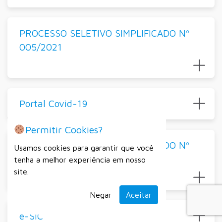
PROCESSO SELETIVO SIMPLIFICADO Nº
005/2021
Portal Covid-19
Permitir Cookies?
PROCESSO SELETIVO SIMPLIFICADO Nº
Usamos cookies para garantir que você
001/2022
tenha a melhor experiência em nosso
site.
Negar
Aceitar
e-SIC