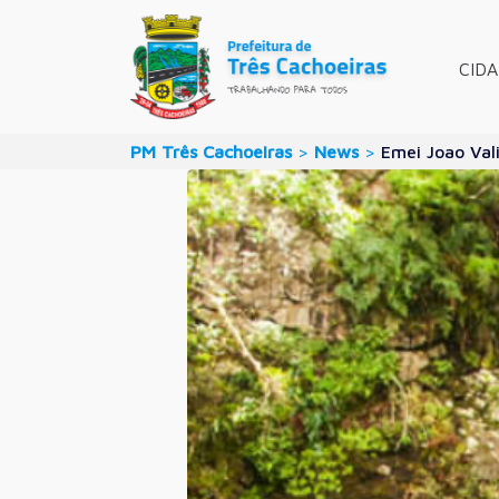
CID
PM Três Cachoeiras
>
News
>
Emei Joao Val