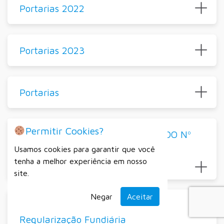
Portarias 2022
Portarias 2023
Portarias
Permitir Cookies?
PROCESSO SELETIVO SIMPLIFICADO Nº
003/2023
Usamos cookies para garantir que você
tenha a melhor experiência em nosso
site.
Negar
Aceitar
REURB – Programa Municipal de
Regularização Fundiária