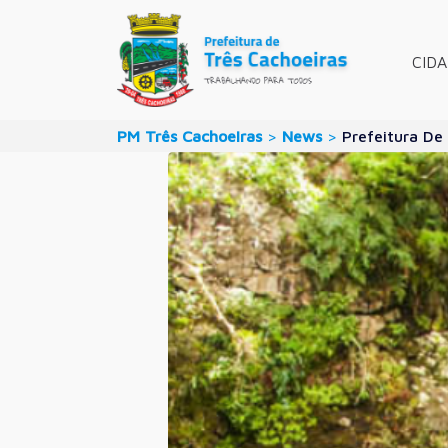
CID
PM Três Cachoeiras
>
News
>
Prefeitura De