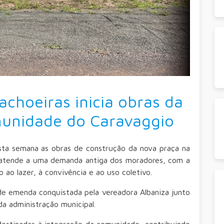
achoeiras inicia obras da
munidade do Caravaggio
esta semana as obras de construção da nova praça na
 atende a uma demanda antiga dos moradores, com a
 ao lazer, à convivência e ao uso coletivo.
 de emenda conquistada pela vereadora Albaniza junto
a administração municipal.
destinadas à integração da comunidade, contribuindo