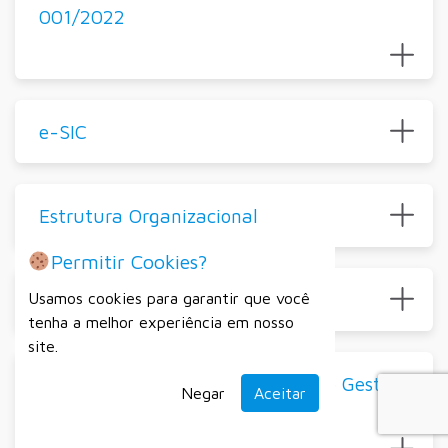
001/2022
e-SIC
Estrutura Organizacional
Permitir Cookies?
Transparência COVID-19
Usamos cookies para garantir que você
tenha a melhor experiência em nosso
site.
Prestação de Contas (Relatório de Gestão
Negar
Aceitar
de 2021)