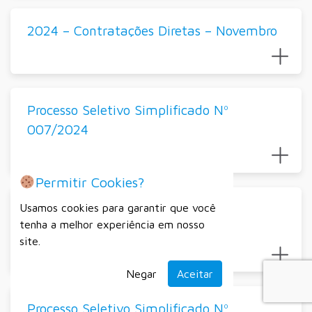
2024 – Contratações Diretas – Novembro
Processo Seletivo Simplificado Nº
007/2024
Permitir Cookies?
Secretaria Municipal da Indústria,
Usamos cookies para garantir que você
tenha a melhor experiência em nosso
Comércio e Serviços
site.
Negar
Aceitar
Processo Seletivo Simplificado Nº