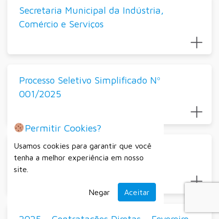
Secretaria Municipal da Indústria,
Comércio e Serviços
Processo Seletivo Simplificado Nº
001/2025
Permitir Cookies?
Usamos cookies para garantir que você
2025 – Contratações Diretas Lei
tenha a melhor experiência em nosso
14.133/2021
site.
Negar
Aceitar
2025 – Contratações Diretas – Fevereiro