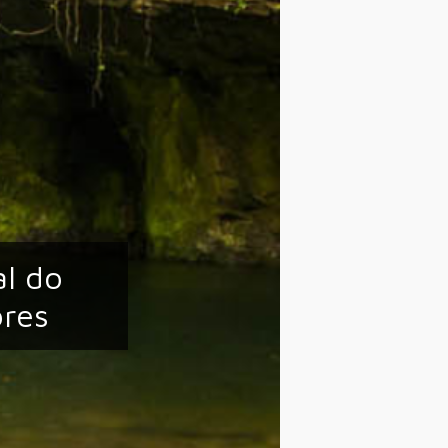
al do
ores