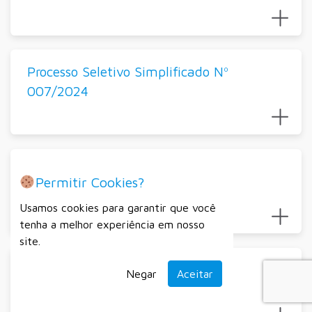
Processo Seletivo Simplificado Nº
007/2024
Secretaria Municipal da Indústria,
Permitir Cookies?
Comércio e Serviços
Usamos cookies para garantir que você
tenha a melhor experiência em nosso
site.
Processo Seletivo Simplificado Nº
Negar
Aceitar
001/2025