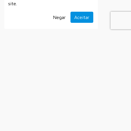
site.
Negar
Aceitar