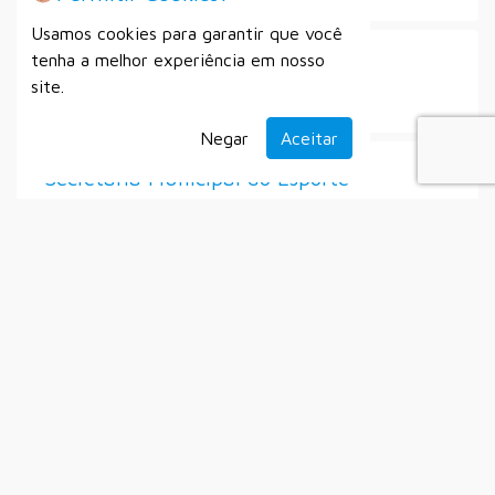
Usamos cookies para garantir que você
tenha a melhor experiência em nosso
Processo Seletivo Simplificado Nº
site.
007/2025
Negar
Aceitar
Secretaria Municipal do Esporte
Setembro
Alistamento Militar
Auxílio Emergencial à Gratuidade dos
Idosos