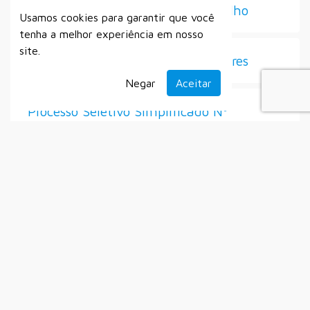
2025 – Contratações Diretas – Julho
Usamos cookies para garantir que você
tenha a melhor experiência em nosso
site.
Seleção de Diretores e Vice-Diretores
Negar
Aceitar
Processo Seletivo Simplificado Nº
007/2025
Secretaria Municipal do Esporte
Setembro
Alistamento Militar