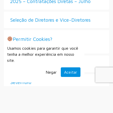
2025 – Contratações Diretas – Julho
Seleção de Diretores e Vice-Diretores
Processo Seletivo Simplificado Nº
Permitir Cookies?
007/2025
Usamos cookies para garantir que você
tenha a melhor experiência em nosso
site.
Secretaria Municipal do Esporte
Negar
Aceitar
Setembro
Alistamento Militar