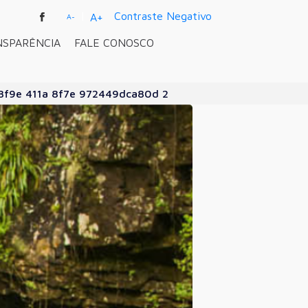
|
Contraste Negativo
A+
A-
NSPARÊNCIA
FALE CONOSCO
8f9e 411a 8f7e 972449dca80d 2