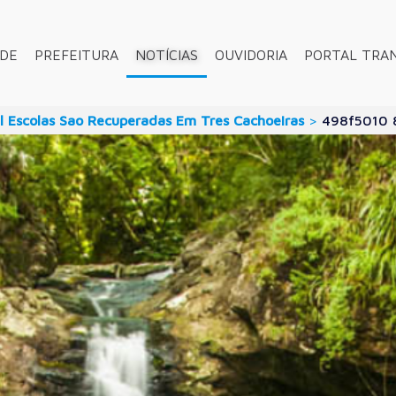
ADE
PREFEITURA
NOTÍCIAS
OUVIDORIA
PORTAL TRA
 Escolas Sao Recuperadas Em Tres Cachoeiras
>
498f5010 