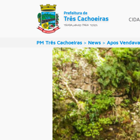
CID
PM Três Cachoeiras
>
News
>
Apos Vendaval