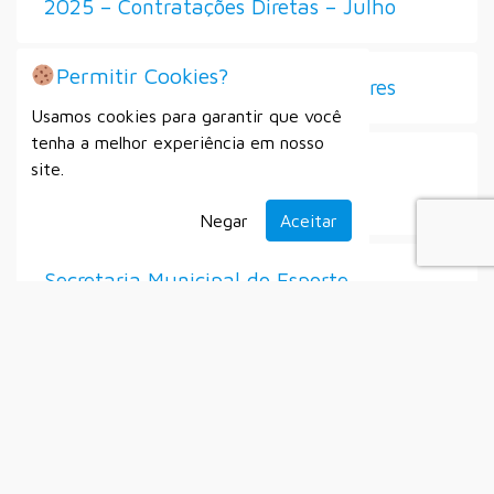
2025 – Contratações Diretas – Julho
Permitir Cookies?
Seleção de Diretores e Vice-Diretores
Usamos cookies para garantir que você
tenha a melhor experiência em nosso
Processo Seletivo Simplificado Nº
site.
007/2025
Negar
Aceitar
Secretaria Municipal do Esporte
Setembro
Alistamento Militar