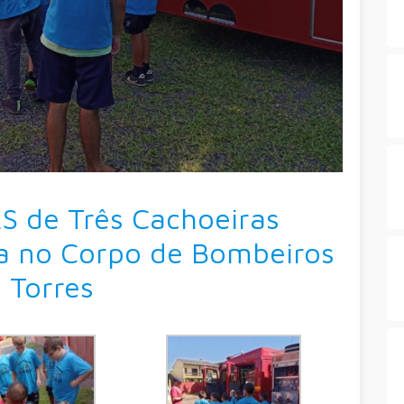
S de Três Cachoeiras
na no Corpo de Bombeiros
 Torres