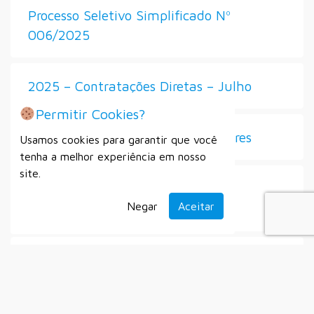
Processo Seletivo Simplificado Nº
006/2025
2025 – Contratações Diretas – Julho
Permitir Cookies?
Seleção de Diretores e Vice-Diretores
Usamos cookies para garantir que você
tenha a melhor experiência em nosso
site.
Processo Seletivo Simplificado Nº
007/2025
Negar
Aceitar
Secretaria Municipal do Esporte
Setembro