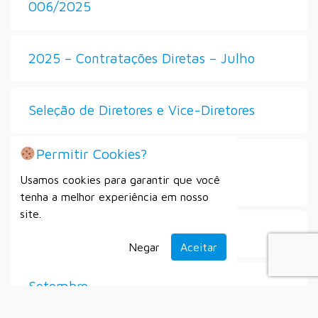
006/2025
2025 – Contratações Diretas – Julho
Seleção de Diretores e Vice-Diretores
Permitir Cookies?
Processo Seletivo Simplificado Nº
Usamos cookies para garantir que você
007/2025
tenha a melhor experiência em nosso
site.
Secretaria Municipal do Esporte
Negar
Aceitar
Setembro