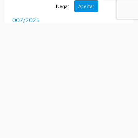
Negar
Aceitar
Processo Seletivo Simplificado Nº
007/2025
Secretaria Municipal do Esporte
Setembro
Alistamento Militar
Auxílio Emergencial à Gratuidade dos
Idosos