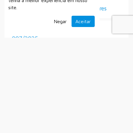
tenha a melhor experiência em nosso
Seleção de Diretores e Vice-Diretores
site.
Negar
Aceitar
Processo Seletivo Simplificado Nº
007/2025
Secretaria Municipal do Esporte
Setembro
Alistamento Militar
Auxílio Emergencial à Gratuidade dos