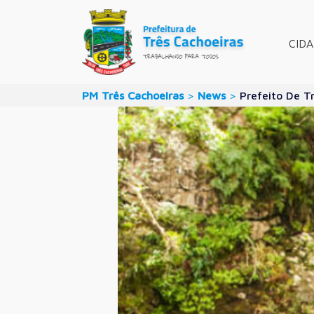
CID
PM Três Cachoeiras
>
News
>
Prefeito De T