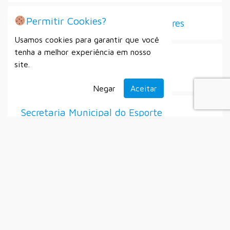
Permitir Cookies?
Seleção de Diretores e Vice-Diretores
Usamos cookies para garantir que você
tenha a melhor experiência em nosso
Processo Seletivo Simplificado Nº
site.
007/2025
Negar
Aceitar
Secretaria Municipal do Esporte
Setembro
Alistamento Militar
Auxílio Emergencial à Gratuidade dos