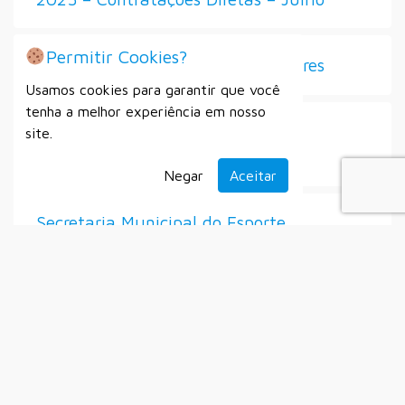
Permitir Cookies?
Seleção de Diretores e Vice-Diretores
Usamos cookies para garantir que você
tenha a melhor experiência em nosso
Processo Seletivo Simplificado Nº
site.
007/2025
Negar
Aceitar
Secretaria Municipal do Esporte
Setembro
Alistamento Militar