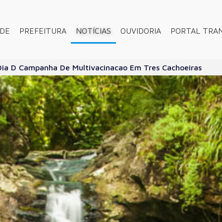
ADE
PREFEITURA
NOTÍCIAS
OUVIDORIA
PORTAL TRA
ia D Campanha De Multivacinacao Em Tres Cachoeiras