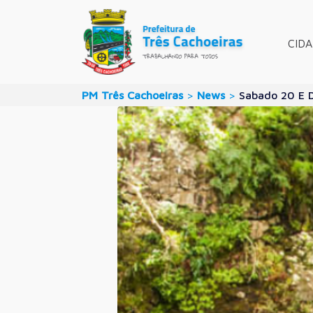
CID
PM Três Cachoeiras
>
News
>
Sabado 20 E D