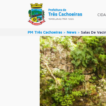
CID
PM Três Cachoeiras
>
News
>
Salas De Vaci